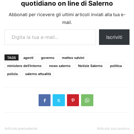
quotidiano on line di Salerno
Abbonati per ricevere gli ultimi articoli inviati alla tua e-
mail.
Digita la tua e-mail...
Iscriviti
TAGS
agenti
governo
matteo salvini
ministero dell'interno
news salerno
Notizie Salerno
politica
polizia
salerno attualità
Articolo precedente
Articolo successivo