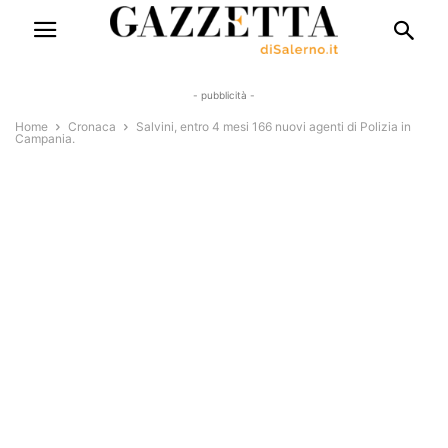
- pubblicità -
Home
Cronaca
Salvini, entro 4 mesi 166 nuovi agenti di Polizia in
Campania.