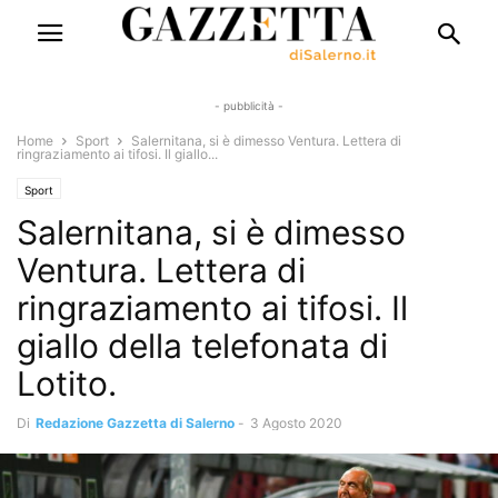
- pubblicità -
Home
Sport
Salernitana, si è dimesso Ventura. Lettera di
ringraziamento ai tifosi. Il giallo...
Sport
Salernitana, si è dimesso
Ventura. Lettera di
ringraziamento ai tifosi. Il
giallo della telefonata di
Lotito.
Di
Redazione Gazzetta di Salerno
-
3 Agosto 2020