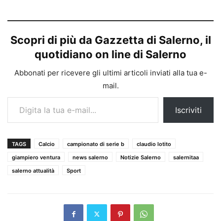
Scopri di più da Gazzetta di Salerno, il
quotidiano on line di Salerno
Abbonati per ricevere gli ultimi articoli inviati alla tua e-
mail.
Digita la tua e-mail...
Iscriviti
TAGS
Calcio
campionato di serie b
claudio lotito
giampiero ventura
news salerno
Notizie Salerno
salernitaa
salerno attualità
Sport