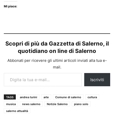
Mi piace:
Scopri di più da Gazzetta di Salerno, il
quotidiano on line di Salerno
Abbonati per ricevere gli ultimi articoli inviati alla tua e-
mail.
Digita la tua e-mail...
Iscriviti
TAGS
andrea turini
arte
Comune di salerno
cultura
musica
news salerno
Notizie Salerno
piano solo
salerno attualità