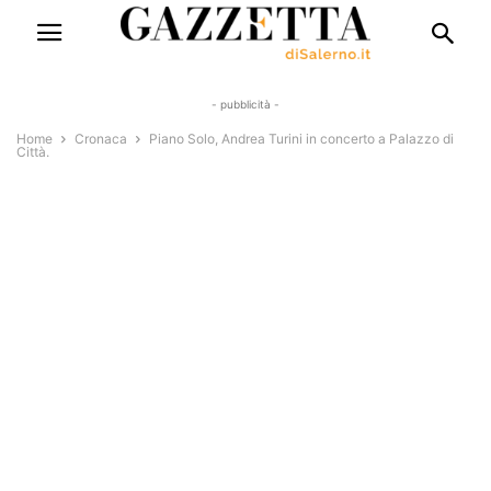
- pubblicità -
Home
Cronaca
Piano Solo, Andrea Turini in concerto a Palazzo di
Città.