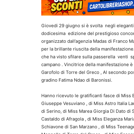
Giovedi 29 giugno si è svolta negli eleganti
dodicesima edizione del prestigioso concors
organizzato dall’agenzia Madas di Franco M
per la brillante riuscita della manifestazion
che ha visto sfilare sulla passerella venti 
campano . Vincitrice della manifestazione 
Garofolo di Torre del Greco , Al secondo po
gradino Fatima Ndao di Baronissi.
Hanno ricevuto le gratificanti fasce di Mis
Giuseppe Vesuviano , di Miss Astro Italia L
di Serino, di Miss Marea Giorgia Di Dato di
Castaldo di Afragola , di Miss Eleganza Maria
Schiavone di San Marzano , di Miss Teenager