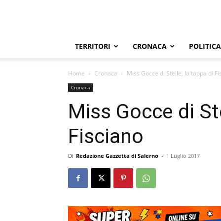
TERRITORI
CRONACA
POLITICA
Home
Cronaca
Miss Gocce di Stelle, la tappa di F
Cronaca
Miss Gocce di Ste
Fisciano
Di
Redazione Gazzetta di Salerno
-
1 Luglio 2017