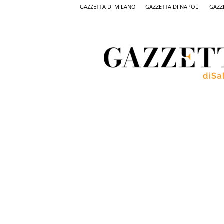
GAZZETTA DI MILANO
GAZZETTA DI NAPOLI
GAZZ
Gazzetta
di
Salerno,
il
quotidiano
on
line
di
Salerno