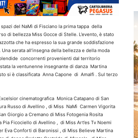
 spazi del NaMì di Fisciano la prima tappa della
o di bellezza Miss Gocce di Stelle. L’evento, è stato
azzotta che ha espresso la sua grande soddisfazione
e. Una serata all’insegna della bellezza e della moda
splendide concorrenti provenienti dal territorio
è stata la ventunenne insegnante di danza Martina
sto si è classificata Anna Capone di Amalfi . Sul terzo
s Excelsior cinematografica Monica Catapano di San
aura Russo di Avellino , di Miss NaMì Carmen Vigorita
 San Giorgio a Cremano di Miss Fotogenia Rosita
 Pia Ficociello di Avellino , di Miss Art’es Tv Noemi
 Eva Conforti di Baronissi , di Miss Believe Martina