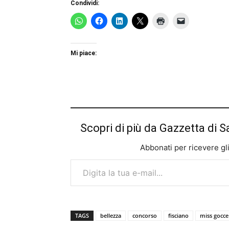
Condividi:
Mi piace:
Scopri di più da Gazzetta di S
Abbonati per ricevere gli u
Digita la tua e-mail...
TAGS
bellezza
concorso
fisciano
miss gocce 