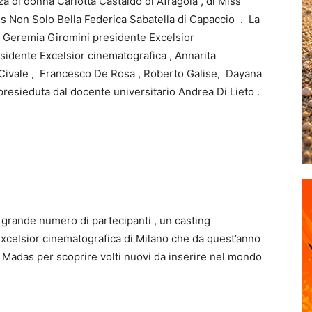
a di donna Carlotta Castaldo di Afragola , di Miss
ss Non Solo Bella Federica Sabatella di Capaccio . La
e Geremia Giromini presidente Excelsior
idente Excelsior cinematografica , Annarita
Civale , Francesco De Rosa , Roberto Galise, Dayana
 presieduta dal docente universitario Andrea Di Lieto .
n grande numero di partecipanti , un casting
xcelsior cinematografica di Milano che da quest’anno
a Madas per scoprire volti nuovi da inserire nel mondo