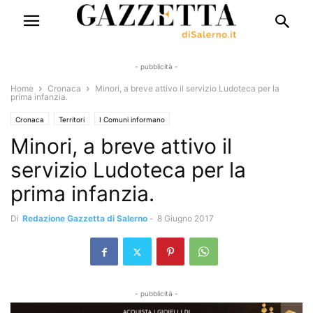
- pubblicità -
Home
Cronaca
Minori, a breve attivo il servizio Ludoteca per la
prima infanzia.
Cronaca
Territori
I Comuni informano
Minori, a breve attivo il
servizio Ludoteca per la
prima infanzia.
Di
Redazione Gazzetta di Salerno
-
8 Giugno 2017
- pubblicità -