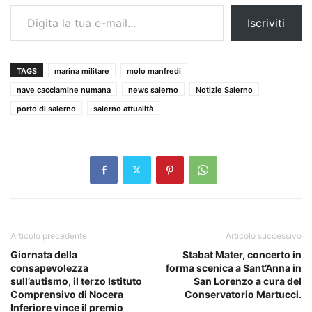
Digita la tua e-mail...
Iscriviti
TAGS
marina militare
molo manfredi
nave cacciamine numana
news salerno
Notizie Salerno
porto di salerno
salerno attualità
Articolo precedente
Articolo successivo
Giornata della
Stabat Mater, concerto in
consapevolezza
forma scenica a Sant’Anna in
sull’autismo, il terzo Istituto
San Lorenzo a cura del
Comprensivo di Nocera
Conservatorio Martucci.
Inferiore vince il premio