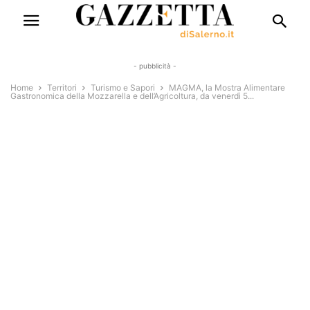
- pubblicità -
Home
Territori
Turismo e Sapori
MAGMA, la Mostra Alimentare
Gastronomica della Mozzarella e dell’Agricoltura, da venerdì 5...