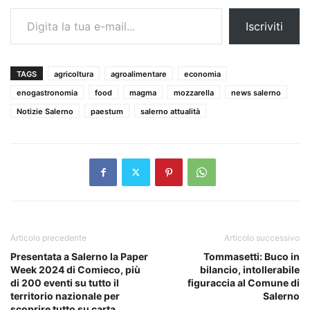
Digita la tua e-mail...
Iscriviti
TAGS
agricoltura
agroalimentare
economia
enogastronomia
food
magma
mozzarella
news salerno
Notizie Salerno
paestum
salerno attualità
Articolo precedente
Articolo successivo
Presentata a Salerno la Paper
Tommasetti: Buco in
Week 2024 di Comieco, più
bilancio, intollerabile
di 200 eventi su tutto il
figuraccia al Comune di
territorio nazionale per
Salerno
scoprire tutto su carta,