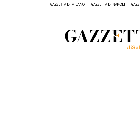
GAZZETTA DI MILANO
GAZZETTA DI NAPOLI
GAZZ
Gazzetta
di
Salerno,
il
quotidiano
on
line
di
Salerno