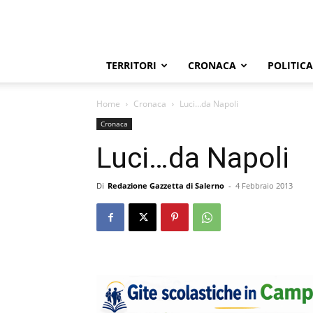
TERRITORI
CRONACA
POLITICA
Home
Cronaca
Luci…da Napoli
Cronaca
Luci…da Napoli
Di
Redazione Gazzetta di Salerno
-
4 Febbraio 2013