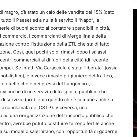
di magro, c’è stato un calo delle vendite del 15% (dato
tutto il Paese) ed a nulla è servito il “Napo”, la
rie di buoni sconto al portatore spendibili in città,
 il commercio. I commercianti di Mergellina e della
azione contro l’istituzione della ZTL che sta di fatto
one. Così, quei pochi soldi rimasti dopo i salassi
entri commerciali al di fuori della città (di recente
ompei. Se infatti Via Caracciolo è stata “liberata” (ossia
obilistico), è invece rimasto prigioniero del traffico,
to quello che è nei pressi del Lungomare,
 privi anche di un servizio di trasporto pubblico che
llo di servizio (problema questo che è comune anche a
crisi conclamata del CSTP). Viceversa, una
ita ad una riorganizzazione del trasporto pubblico che
centro, avrebbe potuto costituire terreno fertile anche
sta sul modello salernitano, con l’opportunità di goderne