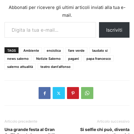
Abbonati per ricevere gli ultimi articoli inviati alla tua e-
mail.
Digita la tua e-mail...
Iscriviti
TAGS
Ambiente
enciclica
fare verde
laudato si
news salerno
Notizie Salerno
pagani
papa francesco
salerno attualità
teatro dant'alfonso
Articolo precedente
Articolo successivo
Una grande festa al Gran
Si selfie chi può, diventa