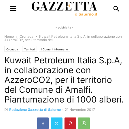
- pubblicità -
Home
Cronaca
Kuwait Petroleum Italia S.p.A, in collaborazione con
AzzeroCO2, per il territorio del...
Cronaca
Territori
I Comuni informano
Kuwait Petroleum Italia S.p.A,
in collaborazione con
AzzeroCO2, per il territorio
del Comune di Amalfi.
Piantumazione di 1000 alberi.
Di
Redazione Gazzetta di Salerno
-
21 Novembre 2017