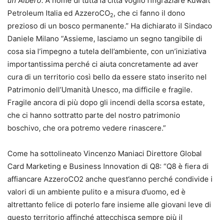
un Albero
. A nome di tutta la città voglio ringraziare Kuwait
Petroleum Italia ed AzzeroCO
, che ci fanno il dono
2
prezioso di un bosco permanente.” Ha dichiarato il Sindaco
Daniele Milano “Assieme, lasciamo un segno tangibile di
cosa sia l’impegno a tutela dell’ambiente, con un’iniziativa
importantissima perché ci aiuta concretamente ad aver
cura di un territorio così bello da essere stato inserito nel
Patrimonio dell’Umanità Unesco, ma difficile e fragile.
Fragile ancora di più dopo gli incendi della scorsa estate,
che ci hanno sottratto parte del nostro patrimonio
boschivo, che ora potremo vedere rinascere.”
Come ha sottolineato Vincenzo Maniaci Direttore Global
Card Marketing e Business Innovation di Q8: “Q8 è fiera di
affiancare AzzeroCO2 anche quest’anno perché condivide i
valori di un ambiente pulito e a misura d’uomo, ed è
altrettanto felice di poterlo fare insieme alle giovani leve di
questo territorio affinché attecchisca sempre più il