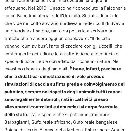
uccelli acrobatici ed i voli imprevedibili che questi
effettuano. Nel 2010 l’Unesco ha riconosciuto la Falconeria
come Bene Immateriale dell’Umanità. Si tratta di un’arte
che vide nel colto sovrano medievale Federico II di Svevia
un grande estimatore, tanto da portarlo a scrivere un
trattato che è ancora oggi un capolavoro: “Il de arte
venandi cum avibus”, l’arte di cacciare con gli uccelli, che
contempla le abitudini e le caratteristiche di centinaia di
specie di uccelli ed è corredato da ricche miniature. Nel
massimo rispetto degli animali.
È bene, infatti, precisare
che
l
a didattica-dimostrazione di volo prevede
simulazioni di
caccia su finta preda e coinvolgimento del
pubblico, sempre nel rispetto degli animali: tutti i rapaci
sono legalmente detenuti, nati in cattività presso
allevamenti controllati e denunciati al corpo forestale
dello stato.
Tra le specie che si potranno ammirare:
Barbagianni, Gufo reale africano, Gufo reale bengalese,
Poiana di Harris, Allocco della Malesia, Falco sacro, Aquila