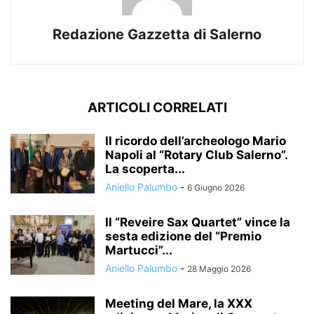
Redazione Gazzetta di Salerno
ARTICOLI CORRELATI
Il ricordo dell’archeologo Mario
Napoli al “Rotary Club Salerno”.
La scoperta...
Aniello Palumbo
-
6 Giugno 2026
Il “Reveire Sax Quartet” vince la
sesta edizione del “Premio
Martucci”...
Aniello Palumbo
-
28 Maggio 2026
Meeting del Mare, la XXX