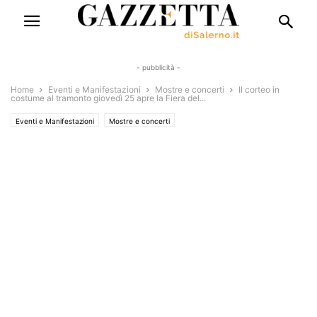
- pubblicità -
Home
Eventi e Manifestazioni
Mostre e concerti
Il corteo in
costume al tramonto giovedì 25 apre la Fiera del...
Eventi e Manifestazioni
Mostre e concerti