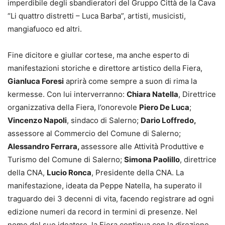
imperdibile degli sbandieratori del Gruppo Città de la Cava
“Li quattro distretti – Luca Barba”, artisti, musicisti,
mangiafuoco ed altri.
Fine dicitore e giullar cortese, ma anche esperto di
manifestazioni storiche e direttore artistico della Fiera,
Gianluca Foresi
aprirà come sempre a suon di rima la
kermesse. Con lui interverranno:
Chiara Natella
, Direttrice
organizzativa della Fiera, l’onorevole
Piero De Luca
;
Vincenzo Napoli
, sindaco di Salerno;
Dario Loffredo,
assessore al Commercio del Comune di Salerno;
Alessandro Ferrara,
assessore alle Attività Produttive e
Turismo del Comune di Salerno;
Simona Paolillo
, direttrice
della CNA,
Lucio Ronca
, Presidente della CNA. La
manifestazione, ideata da Peppe Natella, ha superato il
traguardo dei 3 decenni di vita, facendo registrare ad ogni
edizione numeri da record in termini di presenze. Nel
nome del suo ideatore, la Fiera continua con la direzione