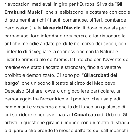
rievocazioni medievali in giro per l’Europa. Si va da “
Gli
Errabundi Musici
”, che si esibiscono in costume con copie
di strumenti antichi ( flauti, cornamuse, pifferi, bombarde,
percussioni), alle
Muse del Diavolo
, lì dove muse sta per
cornamuse: loro intendono recuperare e far risuonare le
antiche melodie andate perdute nel corso dei secoli, con
l’intento di risvegliare la connessione con la Natura e
l’istinto primordiale dell’uomo. Istinto che con l’avvento del
medioevo è stato fiaccato e stroncato, fino a diventare
proibito e demonizzato. Ci sono poi “
Gli acrobati del
borgo
”, che uniscono il teatro al circo del Medioevo,
Descalso Giullare, ovvero un giocoliere particolare, un
personaggio tra l’eccentrico e il poetico, che usa piedi
come mani e viceversa e che fa del fuoco un qualcosa di
cui sorridere e non aver paura.
I Circateatro
di Urbino. Gli
artisti in questione girano il mondo con un teatro di strada
e di parola che prende le mosse dall’arte dei saltimbanchi