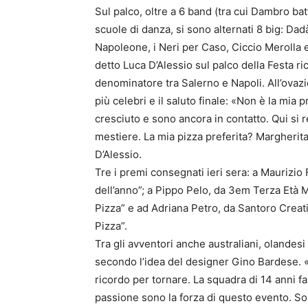
Sul palco, oltre a 6 band (tra cui Dambro bat
scuole di danza, si sono alternati 8 big: Da
Napoleone, i Neri per Caso, Ciccio Merolla 
detto Luca D’Alessio sul palco della Festa r
denominatore tra Salerno e Napoli. All’ovazi
più celebri e il saluto finale: «Non è la mia p
cresciuto e sono ancora in contatto. Qui si 
mestiere. La mia pizza preferita? Margherita, s
D’Alessio.
Tre i premi consegnati ieri sera: a Maurizi
dell’anno”; a Pippo Pelo, da 3em Terza Età M
Pizza” e ad Adriana Petro, da Santoro Creati
Pizza”.
Tra gli avventori anche australiani, olandesi
secondo l’idea del designer Gino Bardese. «
ricordo per tornare. La squadra di 14 anni fa
passione sono la forza di questo evento. So