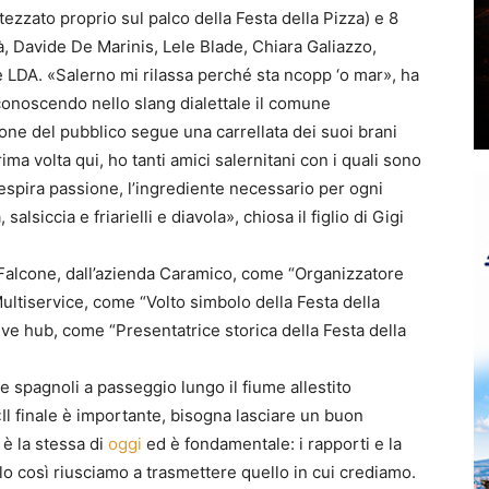
tezzato proprio sul palco della Festa della Pizza) e 8
dà, Davide De Marinis, Lele Blade, Chiara Galiazzo,
e LDA. «Salerno mi rilassa perché sta ncopp ‘o mar», ha
iconoscendo nello slang dialettale il comune
one del pubblico segue una carrellata dei suoi brani
rima volta qui, ho tanti amici salernitani con i quali sono
respira passione, l’ingrediente necessario per ogni
alsiccia e friarielli e diavola», chiosa il figlio di Gigi
o Falcone, dall’azienda Caramico, come “Organizzatore
ultiservice, come “Volto simbolo della Festa della
ve hub, come “Presentatrice storica della Festa della
 e spagnoli a passeggio lungo il fiume allestito
Il finale è importante, bisogna lasciare un buon
 è la stessa di
oggi
ed è fondamentale: i rapporti e la
lo così riusciamo a trasmettere quello in cui crediamo.