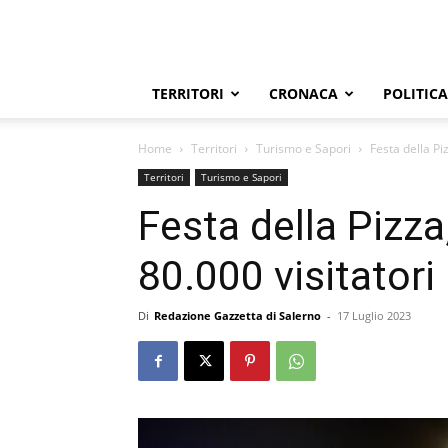
TERRITORI
CRONACA
POLITICA
Home
Territori
Turismo e Sapori
Festa della Pi
Territori
Turismo e Sapori
Festa della Pizza
80.000 visitatori
Di
Redazione Gazzetta di Salerno
-
17 Luglio 2023