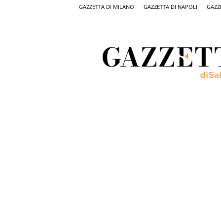
GAZZETTA DI MILANO
GAZZETTA DI NAPOLI
GAZZ
Gazzetta
di
Salerno,
il
quotidiano
on
line
di
Salerno