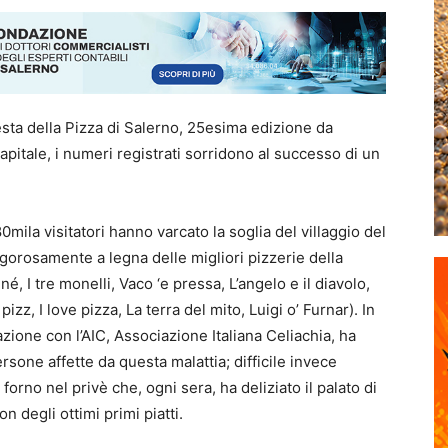
esta della Pizza di Salerno, 25esima edizione da
apitale, i numeri registrati sorridono al successo di un
mila visitatori hanno varcato la soglia del villaggio del
rigorosamente a legna delle migliori pizzerie della
né, I tre monelli, Vaco ‘e pressa, L’angelo e il diavolo,
zz, I love pizza, La terra del mito, Luigi o’ Furnar). In
azione con l’AIC, Associazione Italiana Celiachia, ha
sone affette da questa malattia; difficile invece
forno nel privè che, ogni sera, ha deliziato il palato di
on degli ottimi primi piatti.