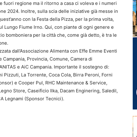
fuori regione ma il ritorno a casa ci voleva e i numeri
one 2024. Inoltre, sulla scia delle iniziative già messe in
st’anno con la Festa della Pizza, per la prima volta,
sul Lungo Fiume Irno. Qui, con piante di ogni genere e
zio bomboniera per la città che, come già detto, è tra le
one.
izzata dall’Associazione Alimenta con Effe Emme Eventi
ione Campania, Provincia, Comune, Camera di
ITAS e AiC Campania. Importante il sostegno di:
i Pizzuti, La Torrente, Coca Cola, Birra Peroni, Forni
onsor) e Cooper Pul, RHC Maintenance & Service,
egno Store, Caseificio Ilka, Dacam Enginering, Saledil,
LCA Legnami (Sponsor Tecnici).