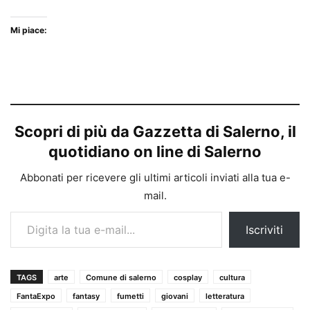
Mi piace:
Scopri di più da Gazzetta di Salerno, il
quotidiano on line di Salerno
Abbonati per ricevere gli ultimi articoli inviati alla tua e-
mail.
Digita la tua e-mail...
Iscriviti
TAGS
arte
Comune di salerno
cosplay
cultura
FantaExpo
fantasy
fumetti
giovani
letteratura