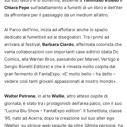
sul suo lavoro e si sofferma, assieme a
Tommaso Vitiello
e
Chiara Pepe
sull’adattamento a fumetti di un libro e dell’iter
da affrontare per il passaggio da un medium all’altro.
Al Parco dell’Irno, inizia ad affollarsi anche lo spazio
dedicato ai fumettisti ed ai disegnatori. Tra i primi ad
arrivare al festival,
Barbara Ciardo
, affermata colorista che
vanta collaborazioni con importanti case editrici (dalla Dc
Comics, alla Warner Bros, passando per Marvel, Vertigo e
Sergio Bonelli Editore) e che è rimasta molto colpita dal
gran fermento di FantaExpo. «E’ molto bello – ha detto –
vedere così tanti giovani appassionati al nostro mondo».
Walter Petrone
, in arte
Wallie
, altro atteso ospite di
giornata, è stato tra i protagonisti dell’area palco, con il suo
“Lucina Blu Show – FantaExpo edition”. Il fumettista, classe
’95, nato ad Acerra, dopo la creazione sul suo alter ego
(Wallie), su strisce web seguite da oltre 38mila persone, ha