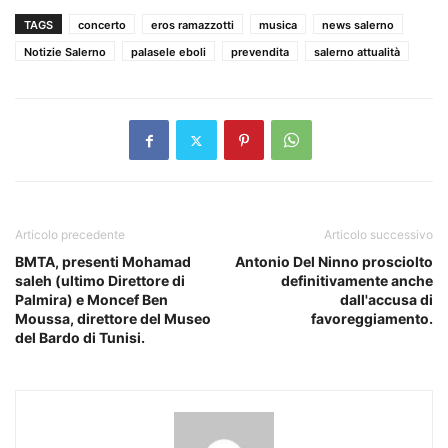
TAGS
concerto
eros ramazzotti
musica
news salerno
Notizie Salerno
palasele eboli
prevendita
salerno attualità
Articolo precedente
Articolo successivo
BMTA, presenti Mohamad
Antonio Del Ninno prosciolto
saleh (ultimo Direttore di
definitivamente anche
Palmira) e Moncef Ben
dall'accusa di
Moussa, direttore del Museo
favoreggiamento.
del Bardo di Tunisi.