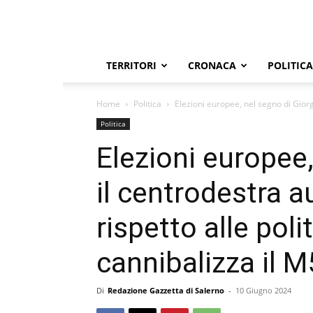
TERRITORI
CRONACA
POLITICA
Home
Politica
Elezioni europee, nel segno di Giorg
Politica
Elezioni europee,
il centrodestra 
rispetto alle polit
cannibalizza il 
Di
Redazione Gazzetta di Salerno
-
10 Giugno 2024