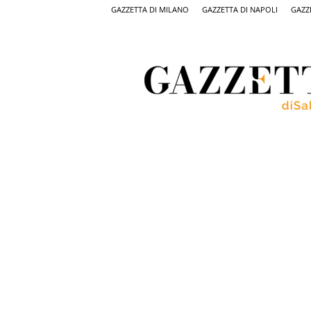
GAZZETTA DI MILANO
GAZZETTA DI NAPOLI
GAZZ
Gazzetta
di
Salerno,
il
quotidiano
on
line
di
Salerno