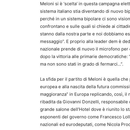
Meloni si è ‘scelta’ in questa campagna eletto
sistema italiano stia diventando di nuovo b
perché in un sistema bipolare ci sono visio
confrontano e sulle quali si chiede ai cittadi
stanno dalla nostra parte e noi dobbiamo esse
messaggio”. E proprio alla leader dem è dedi
nazionale prende di nuovo il microfono per c
dopo la vittoria alle primarie democratiche:
ma non sono stati in grado di fermarci…”.
La
sfida per il partito di Meloni è quella c
europea e alla nascita della futura commiss
maggioranza” in Europa replicando, così, il m
ribadita da Giovanni Donzelli, responsabile 
grande salone dell’Hotel dove è riunito lo stato
esponenti del governo come Francesco Lollob
nazionali ed eurodeputati, come Nicola Procac