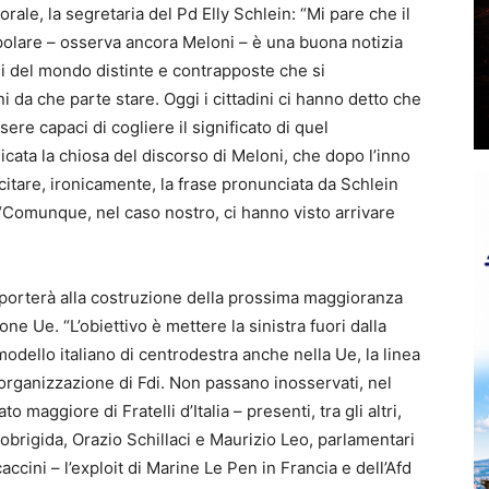
rale, la segretaria del Pd Elly Schlein: “
Mi pare che il
ipolare – osserva ancora Meloni – è una buona notizia
ni del mondo distinte e contrapposte che si
ni da che parte stare. Oggi i cittadini ci hanno detto che
re capaci di cogliere il significato di quel
cata la chiosa del discorso di Meloni, che dopo l’inno
itare, ironicamente, la frase pronunciata da Schlein
 “Comunque, nel caso nostro, ci hanno visto arrivare
he porterà alla costruzione della prossima maggioranza
ione Ue
. “L’obiettivo è mettere la sinistra fuori dalla
odello italiano di centrodestra anche nella Ue, la linea
organizzazione di Fdi. Non passano inosservati, nel
 maggiore di Fratelli d’Italia – presenti, tra gli altri,
rigida, Orazio Schillaci e Maurizio Leo, parlamentari
cini – l’exploit di Marine Le Pen in Francia e dell’Afd