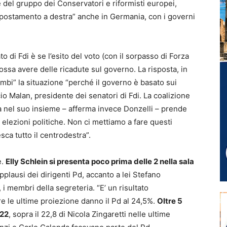
 del gruppo dei Conservatori e riformisti europei,
“spostamento a destra” anche in Germania, con i governi
 di Fdi è se l’esito del voto (con il sorpasso di Forza
 possa avere delle ricadute sul governo
. La risposta, in
mbi” la situazione “perché il governo è basato sui
io Malan, presidente dei senatori di Fdi. La coalizione
ra nel suo insieme – afferma invece Donzelli – prende
 elezioni politiche. Non ci mettiamo a fare questi
ca tutto il centrodestra”.
e.
Elly Schlein si presenta poco prima delle 2 nella sala
applausi dei dirigenti Pd, accanto a lei Stefano
i membri della segreteria. “E’ un risultato
re le ultime proiezione danno il Pd al 24,5%.
Oltre 5
022
, sopra il 22,8 di Nicola Zingaretti nelle ultime