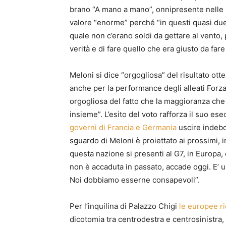
brano “A mano a mano”, onnipresente nelle p
valore “enorme”
perché “in questi quasi due 
quale non c’erano soldi da gettare al vento, 
verità e di fare quello che era giusto da fare p
Meloni
si dice “orgogliosa” del risultato ott
anche per la performance degli alleati
Forza
orgogliosa del fatto che la maggioranza che
insieme”.
L’esito del voto rafforza il suo es
governi di Francia e Germania
uscire indebol
sguardo di Meloni è proiettato ai prossimi,
questa nazione si presenti al G7, in Europa, 
non è accaduta in passato, accade oggi. E’ 
Noi dobbiamo esserne consapevoli”.
Per l’inquilina di Palazzo Chigi
le europee ri
dicotomia tra centrodestra e centrosinistra, 