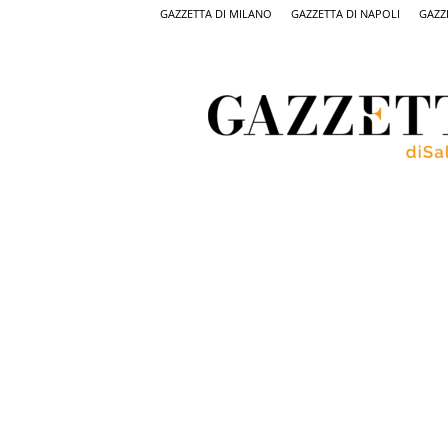
GAZZETTA DI MILANO
GAZZETTA DI NAPOLI
GAZZ
Gazzetta
di
Salerno,
il
quotidiano
on
line
di
Salerno