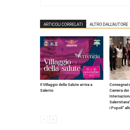
ARTICOLI CORRELATI
ALTRO DALL'AUTORE
Il Villaggio della Salute arriva a
Consegnato
Salerno
Camera dei 
Internazion
Salernitana
i Popoli” al