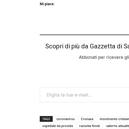
Mi piace:
Scopri di più da Gazzetta di S
Abbonati per ricevere gli u
Digita la tua e-mail...
TAGS
coronavirus
Cronaca
movimento cristian
ospedale da procida
raccolta fondi
salerno attuali