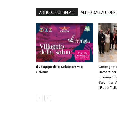
ARTICOLI CORRELATI
ALTRO DALL'AUTORE
Il Villaggio della Salute arriva a
Consegnato
Salerno
Camera dei 
Internazion
Salernitana
i Popoli” al