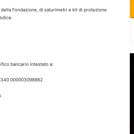
della Fondazione, di saturimetri e kit di protezione
edica.
fico bancario intestato a:
76340 000003098862
s