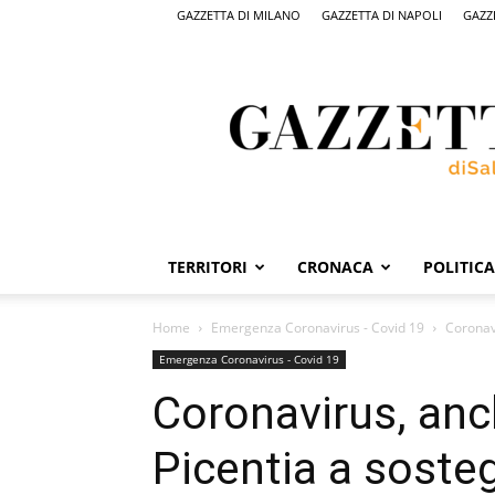
GAZZETTA DI MILANO
GAZZETTA DI NAPOLI
GAZZ
Gazzetta
di
Salerno,
il
quotidiano
on
line
di
Salerno
TERRITORI
CRONACA
POLITICA
Home
Emergenza Coronavirus - Covid 19
Coronav
Emergenza Coronavirus - Covid 19
Coronavirus, an
Picentia a soste