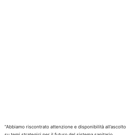
“Abbiamo riscontrato attenzione e disponibilità all’ascolto
su temi strategici per il futuro del sistema sanitario