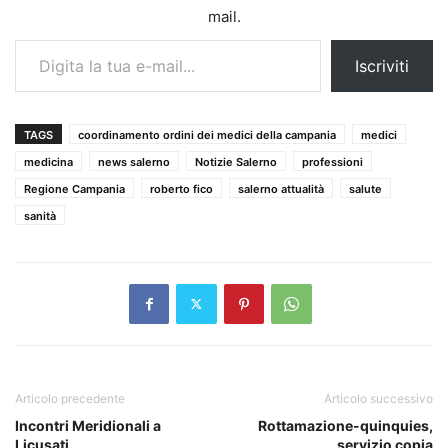
mail.
Digita la tua e-mail...
Iscriviti
TAGS
coordinamento ordini dei medici della campania
medici
medicina
news salerno
Notizie Salerno
professioni
Regione Campania
roberto fico
salerno attualità
salute
sanità
Articolo precedente
Articolo successivo
Incontri Meridionali a
Rottamazione-quinquies,
Licusati
servizio copia