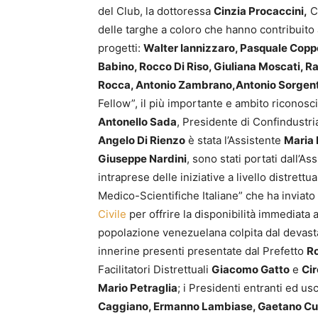
del Club, la dottoressa
Cinzia Procaccini,
Ca
delle targhe a coloro che hanno contribuito 
progetti:
Walter Iannizzaro, Pasquale Coppol
Babino, Rocco Di Riso, Giuliana Moscati, Ra
Rocca, Antonio Zambrano,Antonio Sorgen
Fellow”, il più importante e ambito riconosc
Antonello Sada
, Presidente di Confindustri
Angelo Di Rienzo
è stata l’Assistente
Maria 
Giuseppe Nardini
, sono stati portati dall’As
intraprese delle iniziative a livello distret
Medico-Scientifiche Italiane” che ha inviato
Civile
per offrire la disponibilità immediata 
popolazione venezuelana colpita dal devastant
innerine presenti presentate dal Prefetto
Ro
Facilitatori Distrettuali
Giacomo Gatto
e
Ci
Mario Petraglia
; i Presidenti entranti ed us
Caggiano, Ermanno Lambiase, Gaetano Cuoco,