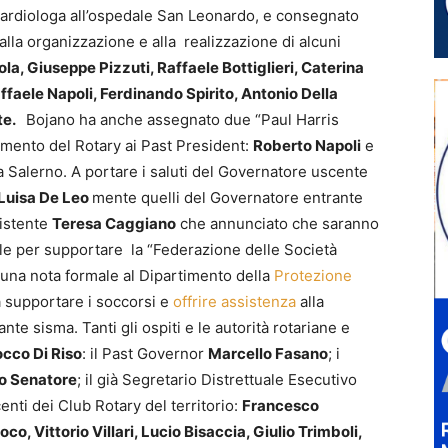
rdiologa all’ospedale San Leonardo, e consegnato
alla organizzazione e alla realizzazione di alcuni
a, Giuseppe Pizzuti, Raffaele Bottiglieri, Caterina
ffaele Napoli, Ferdinando Spirito, Antonio Della
te.
Bojano ha anche assegnato due “Paul Harris
imento del Rotary ai Past President:
Roberto Napoli
e
a Salerno. A portare i saluti del Governatore uscente
Luisa De Leo
mente quelli del Governatore entrante
sistente
Teresa Caggiano
che annunciato che saranno
tuale per supportare la “Federazione delle Società
 una nota formale al Dipartimento della
Protezione
a supportare i soccorsi e
offrire assistenza
alla
e sisma. Tanti gli ospiti e le autorità rotariane e
cco Di Riso
: il Past Governor
Marcello Fasano
; i
ro Senatore
; il già Segretario Distrettuale Esecutivo
centi dei Club Rotary del territorio:
Francesco
 Vittorio Villari, Lucio Bisaccia, Giulio Trimboli,