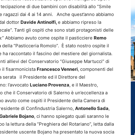
tecipazione di due bambini con disabilità allo “Smile
e ragazzi dai 4 ai 14 anni. Anche quest’anno abbiamo
dal dottor
Davide Antinolfi,
e abbiamo ripreso la
cale”. Tanti gli ospiti che sono stati protagonisti delle
ea:” Abbiamo avuto come ospite il pasticciere
Remo
 della “Pasticceria Romolo”. È stato nostro ospite il
he ha raccontato il fascino del mestiere del giornalista.
nti allievi del Conservatorio “Giuseppe Martucci” di
e il fisarmonicista
Francesco Venneri
, componenti del
 serata il Presidente ed il Direttore del
no: l’avvocato
Luciano Provenza
, e il Maestro,
o che il Conservatorio di Salerno è un’eccellenza a
o avuto come ospiti il Presidente della Camera di
Presidente di Confindustria Salerno,
Antonello Sada
,
Gabriele Bojano
, ci hanno spiegato quali saranno le
 la lettura della “Preghiera del Rotariano”, letta dalla
presidente uscente Bojano ha presentato la nuova socia