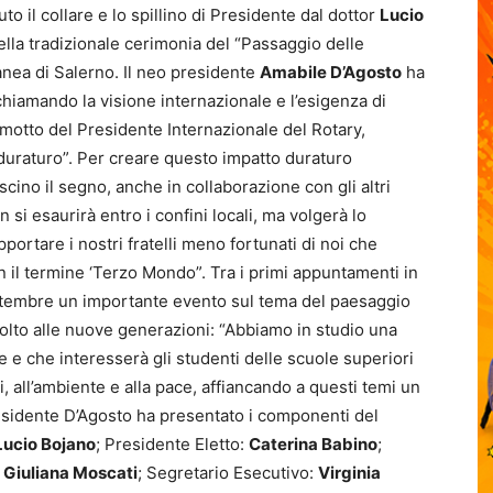
to il collare e lo spillino di Presidente dal dottor
Lucio
ella tradizionale cerimonia del “Passaggio delle
nea di Salerno. Il neo presidente
Amabile D’Agosto
ha
chiamando la visione internazionale e l’esigenza di
l motto del Presidente Internazionale del Rotary,
duraturo”. Per creare questo impatto duraturo
cino il segno, anche in collaborazione con gli altri
 si esaurirà entro i confini locali, ma volgerà lo
ortare i nostri fratelli meno fortunati di noi che
n il termine ‘Terzo Mondo”. Tra i primi appuntamenti in
tembre un importante evento sul tema del paesaggio
ivolto alle nuove generazioni: “Abbiamo in studio una
 e che interesserà gli studenti delle scuole superiori
, all’ambiente e alla pace, affiancando a questi temi un
Presidente D’Agosto ha presentato i componenti del
Lucio Bojano
; Presidente Eletto:
Caterina Babino
;
:
Giuliana Moscati
; Segretario Esecutivo:
Virginia