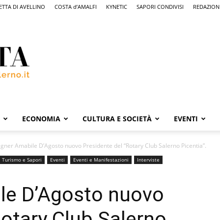
ETTA DI AVELLINO
COSTA d’AMALFI
KYNETIC
SAPORI CONDIVISI
REDAZION
ECONOMIA
CULTURA E SOCIETÀ
EVENTI
egner Amabile D’Agosto nuovo Presidente del “Rotary Club Salerno Picentia”.
Turismo e Sapori
Eventi
Eventi e Manifestazioni
Interviste
ile D’Agosto nuovo
Rotary Club Salerno