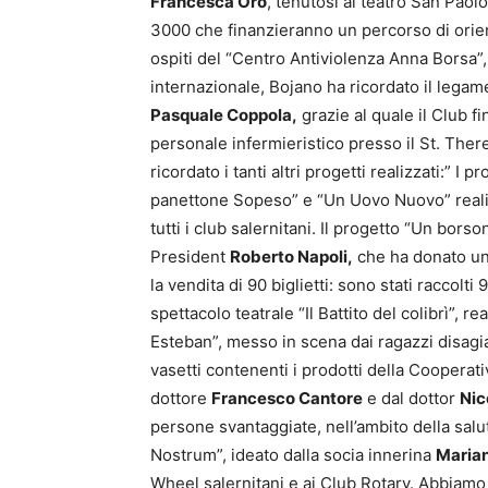
Francesca Oro
, tenutosi al teatro San Pao
3000 che finanzieranno un percorso di orie
ospiti del “Centro Antiviolenza Anna Borsa”,
internazionale, Bojano ha ricordato il legam
Pasquale Coppola,
grazie al quale il Club f
personale infermieristico presso il St. Ther
ricordato i tanti altri progetti realizzati:” 
panettone Sopeso” e “Un Uovo Nuovo” realizz
tutti i club salernitani. Il progetto “Un borso
President
Roberto Napoli,
che ha donato un 
la vendita di 90 biglietti: sono stati raccolt
spettacolo teatrale “Il Battito del colibrì”, re
Esteban”, messo in scena dai ragazzi disagi
vasetti contenenti i prodotti della Cooperati
dottore
Francesco Cantore
e dal dottor
Nic
persone svantaggiate, nell’ambito della sal
Nostrum”, ideato dalla socia innerina
Marian
Wheel salernitani e ai Club Rotary. Abbiamo