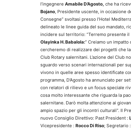
l’ingegnere
Amabile D’Agosto,
che ha ricevu
Bojano
, Presidente uscente, in occasione d
Consegne” svoltasi presso l’Hotel Mediterra
delineato le linee guida del suo mandato, ri
incidere sul territorio: “Terremo presente i
Olayinka H. Babalola:
” Creiamo un impatto 
cercheremo di realizzare dei progetti che las
Club Rotary salernitani. L’azione del Club non
sguardo verso scenari internazionali per supp
vivono in quelle aree spesso identificate co
programma, D’Agosto ha annunciato per set
con relatori di rilievo e un focus speciale r
cosa molto interessante che riguarda la pace
salernitane. Darò molta attenzione ai giovani
ampio spazio per gli incontri culturali”. Il 
nuovo Consiglio Direttivo: Past President :
Vicepresidente :
Rocco Di Riso
; Segretario 