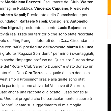
to:
Maddalena Pezzotti
; Facilitatore del Club:
Walter
 Immagine Pubblica:
Vincenzo Capuano
; Presidente
Roberto Napoli
; Presidente della Commissione per
 Foundation:
Raffaele Napoli
; Consiglieri:
Antonello
Nino Nigro.
Il presidente uscente
Lucio Bojano
ha
vità realizzate sul territorio che sono state ricordate
olo da Ping Pong ai detenuti della Casa Circondariale
one con l’AICS presieduta dall’avvocato
Marco De Luca
;
i gratuite “Ragazzi Sorridenti” per minori svantaggiati,
evo anche l’impegno profuso nel Quartiere Europa dove,
te del “Rotary Club Salerno Duomo” è stato donato un
dentore” di Don
Ciro Torre
, alla quale è stata dedicata
 “Vestiamo il Prossimo” grazie alla quale sono stati
to la partecipazione attiva del Vescovo di Salerno,
uato anche una raccolta di giocattoli usati donati ai
e. Uno dei progetti che ho particolarmente a cuore è
i Donne”, ideato su suggerimento di mia moglie