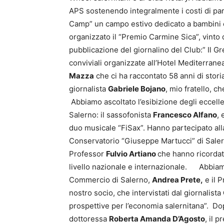
APS sostenendo integralmente i costi di par
Camp” un campo estivo dedicato a bambini 
organizzato il “Premio Carmine Sica”, vinto 
pubblicazione del giornalino del Club:” Il Gre
conviviali organizzate all’Hotel Mediterran
Mazza
che ci ha raccontato 58 anni di storia
giornalista
Gabriele Bojano
, mio fratello, c
Abbiamo ascoltato l’esibizione degli eccelle
Salerno: il sassofonista
Francesco Alfano
, 
duo musicale “FiSax”. Hanno partecipato alla
Conservatorio “Giuseppe Martucci” di Saler
Professor
Fulvio Artiano
che hanno ricordat
livello nazionale e internazionale. Abbiam
Commercio di Salerno,
Andrea Prete,
e il 
nostro socio, che intervistati dal giornalista
prospettive per l’economia salernitana”. Dopo
dottoressa
Roberta Amanda D’Agosto
, il 