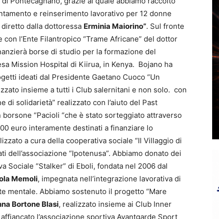
lo di Pontecagnano, grazie al quale abbiamo raccolto
ntamento e reinserimento lavorativo per 12 donne
 diretto dalla dottoressa
Erminia Maiorino”
. Sul fronte
e con l’Ente Filantropico “Trame Africane” del dottor
inanzierà borse di studio per la formazione del
esa Mission Hospital di Kiirua, in Kenya. Bojano ha
I progetti ideati dal Presidente Gaetano Cuoco “Un
ato insieme a tutti i Club salernitani e non solo. con
ne di solidarietà” realizzato con l’aiuto del Past
borsone “Pacioli “che è stato sorteggiato attraverso
i 900 euro interamente destinati a finanziare lo
alizzato a cura della cooperativa sociale “Il Villaggio di
ati dell’associazione “Ipotenusa”. Abbiamo donato dei
va Sociale “Stalker” di Eboli, fondata nel 2006 dal
ola Memoli
, impegnata nell’integrazione lavorativa di
ute mentale. Abbiamo sostenuto il progetto “Mare
na Bortone Blasi
, realizzato insieme ai Club Inner
 affiancato l’associazione sportiva Avantgarde Sport