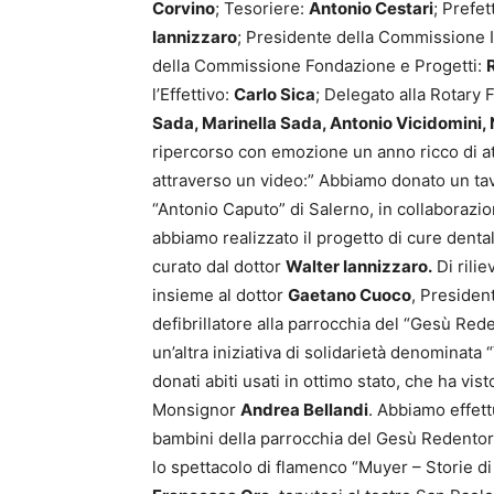
Corvino
; Tesoriere:
Antonio Cestari
; Prefet
Iannizzaro
; Presidente della Commissione
della Commissione Fondazione e Progetti:
l’Effettivo:
Carlo Sica
; Delegato alla Rotary
Sada, Marinella Sada, Antonio Vicidomini, 
ripercorso con emozione un anno ricco di atti
attraverso un video:” Abbiamo donato un tav
“Antonio Caputo” di Salerno, in collaborazi
abbiamo realizzato il progetto di cure dental
curato dal dottor
Walter Iannizzaro.
Di rili
insieme al dottor
Gaetano Cuoco
, Presiden
defibrillatore alla parrocchia del “Gesù Re
un’altra iniziativa di solidarietà denominata
donati abiti usati in ottimo stato, che ha vis
Monsignor
Andrea Bellandi
. Abbiamo effett
bambini della parrocchia del Gesù Redentor
lo spettacolo di flamenco “Muyer – Storie d