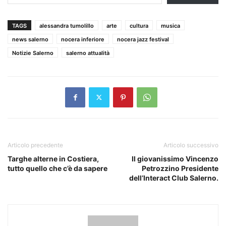
TAGS
alessandra tumolillo
arte
cultura
musica
news salerno
nocera inferiore
nocera jazz festival
Notizie Salerno
salerno attualità
Articolo precedente
Articolo successivo
Targhe alterne in Costiera,
Il giovanissimo Vincenzo
tutto quello che c’è da sapere
Petrozzino Presidente
dell’Interact Club Salerno.