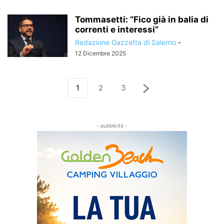
Tommasetti: “Fico già in balia di
correnti e interessi”
Redazione Gazzetta di Salerno
-
12 Dicembre 2025
1
2
3
- pubblicità -