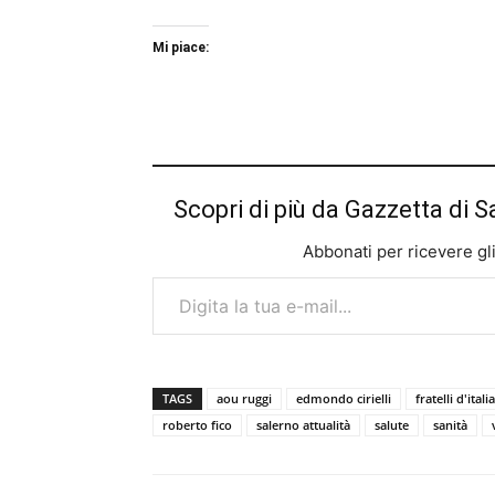
Mi piace:
Scopri di più da Gazzetta di S
Abbonati per ricevere gli u
Digita la tua e-mail...
TAGS
aou ruggi
edmondo cirielli
fratelli d'italia
roberto fico
salerno attualità
salute
sanità