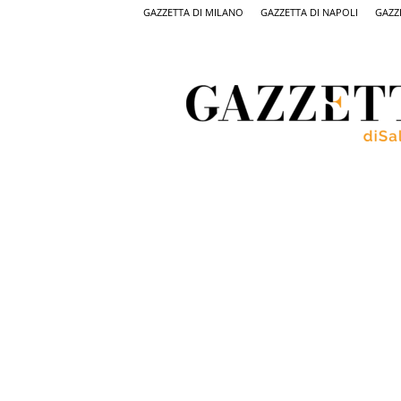
GAZZETTA DI MILANO
GAZZETTA DI NAPOLI
GAZZ
Gazzetta
di
Salerno,
il
quotidiano
on
line
di
Salerno