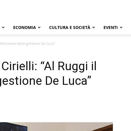
ECONOMIA
CULTURA E SOCIETÀ
EVENTI
l fallimento della gestione De Luca”
rielli: “Al Ruggi il
 gestione De Luca”