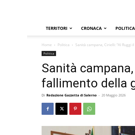
TERRITORI
CRONACA
POLITICA
Home
Politica
Sanità campana, Cirielli: “Al Ruggi i
Politica
Sanità campana, Ci
fallimento della
Di
Redazione Gazzetta di Salerno
-
20 Maggio 2026