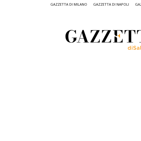
GAZZETTA DI MILANO
GAZZETTA DI NAPOLI
GAZ
Gazzetta
di
Salerno,
il
quotidiano
on
line
di
Salerno