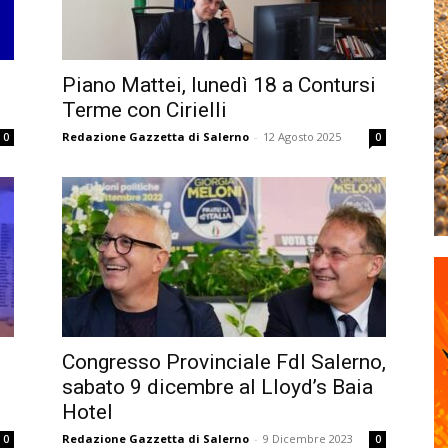
Piano Mattei, lunedì 18 a Contursi
Terme con Cirielli
Redazione Gazzetta di Salerno
-
12 Agosto 2025
0
0
Congresso Provinciale FdI Salerno,
sabato 9 dicembre al Lloyd’s Baia
Hotel
Redazione Gazzetta di Salerno
-
9 Dicembre 2023
0
0