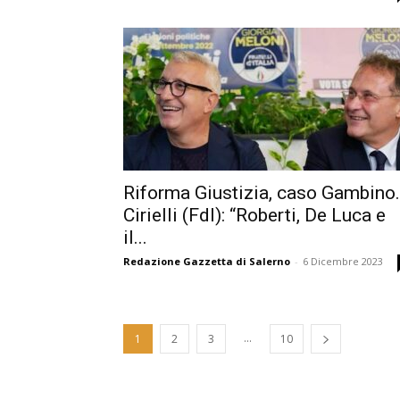
Riforma Giustizia, caso Gambino.
Cirielli (FdI): “Roberti, De Luca e
il...
Redazione Gazzetta di Salerno
-
6 Dicembre 2023
...
1
2
3
10