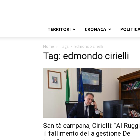
TERRITORI
CRONACA
POLITIC
Home
Tags
Edmondo cirielli
Tag: edmondo cirielli
Sanità campana, Cirielli: “Al Ruggi
il fallimento della gestione De