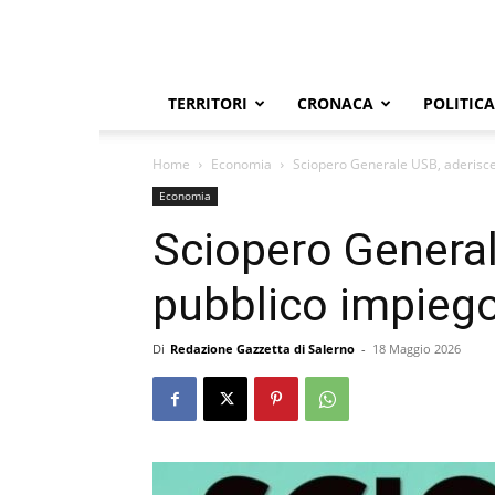
TERRITORI
CRONACA
POLITICA
Home
Economia
Sciopero Generale USB, aderisce
Economia
Sciopero General
pubblico impieg
Di
Redazione Gazzetta di Salerno
-
18 Maggio 2026