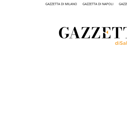
GAZZETTA DI MILANO
GAZZETTA DI NAPOLI
GAZZ
Gazzetta
di
Salerno,
il
quotidiano
on
line
di
Salerno