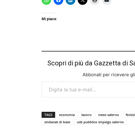
Mi piace:
Scopri di più da Gazzetta di S
Abbonati per ricevere gli u
Digita la tua e-mail...
TAGS
economia
lavoro
news salerno
Notiz
sindacati di base
usb pubblico impiego salerno