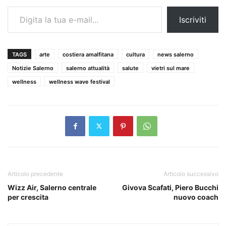
Digita la tua e-mail...
Iscriviti
TAGS
arte
costiera amalfitana
cultura
news salerno
Notizie Salerno
salerno attualità
salute
vietri sul mare
wellness
wellness wave festival
Articolo precedente
Articolo successivo
Wizz Air, Salerno centrale
Givova Scafati, Piero Bucchi
per crescita
nuovo coach