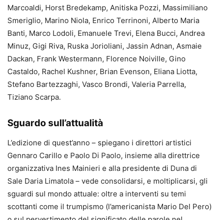
Marcoaldi, Horst Bredekamp, Anitiska Pozzi, Massimiliano
Smeriglio, Marino Niola, Enrico Terrinoni, Alberto Maria
Banti, Marco Lodoli, Emanuele Trevi, Elena Bucci, Andrea
Minuz, Gigi Riva, Ruska Jorioliani, Jassin Adnan, Asmaie
Dackan, Frank Westermann, Florence Noiville, Gino
Castaldo, Rachel Kushner, Brian Evenson, Eliana Liotta,
Stefano Bartezzaghi, Vasco Brondi, Valeria Parrella,
Tiziano Scarpa.
Sguardo sull’attualità
L’edizione di quest’anno – spiegano i direttori artistici
Gennaro Carillo e Paolo Di Paolo, insieme alla direttrice
organizzativa Ines Mainieri e alla presidente di Duna di
Sale Daria Limatola – vede consolidarsi, e moltiplicarsi, gli
sguardi sul mondo attuale: oltre a interventi su temi
scottanti come il trumpismo (l’americanista Mario Del Pero)
o sul pervertimento del significato delle parole nel