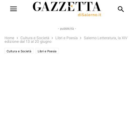
- pubblicità -
Home
Cultura e Società
Libri e Poesia
Salerno Letteratura, la XIV
edizione dal 13 al 20 giugno
Cultura e Società
Libri e Poesia