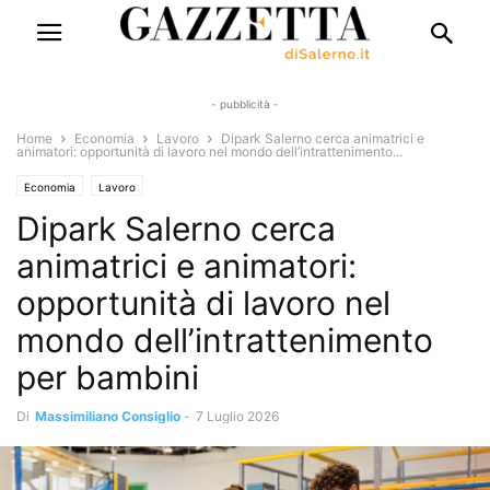
- pubblicità -
Home
Economia
Lavoro
Dipark Salerno cerca animatrici e
animatori: opportunità di lavoro nel mondo dell’intrattenimento...
Economia
Lavoro
Dipark Salerno cerca
animatrici e animatori:
opportunità di lavoro nel
mondo dell’intrattenimento
per bambini
Di
Massimiliano Consiglio
-
7 Luglio 2026