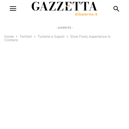
- pubblicità -
Home
Territori
Turismo e Sapori
Slow Food, esperienze in
Costiera