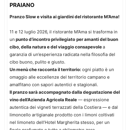
PRAIANO
Pranzo Slow e visita ai giardini del ristorante M’Ama!
11 e 12 luglio 2026, il ristorante M’Ama si trasforma in
un
punto d’incontro privilegiato
per amanti del buon
cibo, della natura e del viaggio consapevole
a
garanzia di un’esperienza radicata nella filosofia del
cibo buono, pulito e giusto.
Un menù che racconta il territorio:
ogni piatto è un
omaggio alle eccellenze del territorio campano e
amalfitano con sapori autentici e stagionali.
Il pranzo sarà accompagnato dalla degustazione del
vino dell’Azienda Agricola Reale
— espressione
autentica dei vigneti terrazzati della Costiera — e dal
limoncello artigianale prodotto con i limoni coltivati
nel limoneto dell’Hotel Margherita stesso, per un
finale profumato e tutto a chilometro zero.