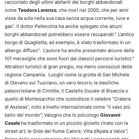
raccontato degli ultimi abitanti dei borghi abbandonati
come
Teodora Lorenzo
, che morì nel 2000, che per anni
visse da sola nella sua casa senza acqua corrente, luce e
gas”. Il dottor Pellecchia ha anche spiegato che alcuni
borghi abbandonati potrebbero essere recuperati:” L’antico
borgo di Quaglietta, ad esempio, è stato trasformato in un
albergo diffuso”. L’autore ha anche presentato alcune delle
101 meraviglie che sono fuori dai classici percorsi turistici:”
Attrattori turistici di gran pregio, ma meno conosciuti della
regione Campania. Luoghi come la grotta di San Michele
di Olevano sul Tusciano, un vero tesoro; le basiliche
paleocristiane di Cimitile; il Castello Ducale di Bisaccia o
quello di Montesarchio che custodisce il celebre “Cratere
di Assteas”, noto a livello internazionale come “il vaso più
bello del mondo”; Valogno che lo psicologo
Giovanni
Casale
ha trasformato in un piccolo gioiello rinato con la
street art; le Gole del fiume Calore; Villa d’Ayala a Valva
“.