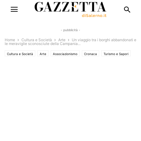
- pubblicità -
Home
Cultura e Società
Arte
Un viaggio tra i borghi abbandonati e
le meraviglie sconosciute della Campania...
Cultura e Società
Arte
Associazionismo
Cronaca
Turismo e Sapori
Eventi
Eventi e Manifestazioni
Interviste
Libri e Poesia
Territori
Storia del territorio