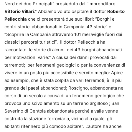
Nord dei due Principati” presieduto dall’’imprenditore
Vittorio Villari
:” Abbiamo voluto ospitare il dottor
Roberto
Pellecchia
che ci presenterà due suoi libri: “Borghi e
centri storici abbandonati in Campania. 43 storie” e
“Scoprire la Campania attraverso 101 meraviglie fuori dai
classici percorsi turistici”. Il dottor Pellecchia ha
raccontato le storie di alcuni dei 43 borghi abbandonati
per motivazioni varie:” A causa dei danni provocati dai
terremoti; per fenomeni geologici o per la convenienza di
vivere in un posto più accessibile e servito meglio: Apice
ad esempio, che è stata colpita da vari terremoti, è il più
grande dei paesi abbandonati; Roscigno, abbandonata nel
corso di un secolo a causa di un fenomeno geologico che
provoca uno scivolamento su un terreno argilloso ; San
Severino di Centola abbandonata perché a valle venne
costruita la stazione ferroviaria, vicino alla quale gli
abitanti ritennero più comodo abitare”. L’autore ha anche