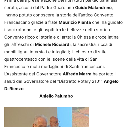
Prima della presentazione dei libri tutti i partecipanti alla
serata, accolti dal Padre Guardiano
Guido Malandrino
,
hanno potuto conoscere la storia dell’antico Convento
Francescano grazie a frate
Maurizio Pianta
che ha guidato
i soci rotariani e gli ospiti tra le bellezze dello storico
Convento ricco di storia e di arte: la Chiesa a croce latina;
gli affreschi di
Michele Ricciardi
; la sacrestia, ricca di
mobili lignei intarsiati e intagliati; Il chiostro di stile
quattrocentesco con le scene della vita di San
Francesco e molti medaglioni di Santi francescani.
L’Assistente del Governatore
Alfredo Marra
ha portato i
saluti del Governatore del “Distretto Rotary 2101”
Angelo
Di Rienzo
.
Aniello Palumbo