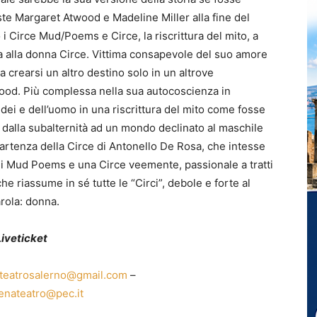
ste Margaret Atwood e Madeline Miller alla fine del
Circe Mud/Poems e Circe, la riscrittura del mito, a
ola alla donna Circe. Vittima consapevole del suo amore
crearsi un altro destino solo in un altrove
wood. Più complessa nella sua autocoscienza in
i dei e dell’uomo in una riscrittura del mito come fosse
dalla subalternità ad un mondo declinato al maschile
i partenza della Circe di Antonello De Rosa, che intesse
dei Mud Poems e una Circe veemente, passionale a tratti
 riassume in sé tutte le “Circi”, debole e forte al
rola: donna.
L
iveticket
teatrosalerno@gmail.com
–
enateatro@pec.it