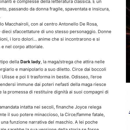
cinanti e complesse della letteratura classica. È un
to, passando da donna fragile, spaventata e insicura,
.
ello Macchairoli, con al centro Antonello De Rosa,
– dieci sfaccettature di uno stesso personaggio. Donne
oni, i loro dolori… anime che si incontrarono e si
 e nel corpo attoriale.
etipo della
Dark lady
, la maga/strega che attira nelle
orgiarlo e manipolarlo a suo diletto. Circe dai boccoli
i Ulisse e poi li trasforma in bestie. Odisseo, l’eroe
rendersi immune dai poteri nefasti della maga riesce
 la promessa di restituire dignità ai suoi compagni di
tramandata intatta nei secoli, finanche Joyce relega
nte il suo potere minaccioso, la Circe/famme fatale,
una funzione narrativa del maschio. A lei poche
ale sarebbe la sua versione della storia se fosse