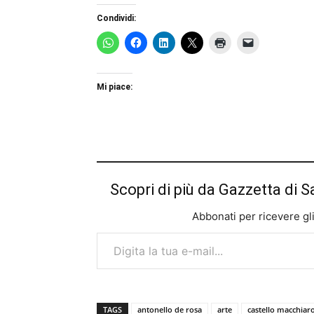
Condividi:
Mi piace:
Scopri di più da Gazzetta di S
Abbonati per ricevere gli u
Digita la tua e-mail...
TAGS
antonello de rosa
arte
castello macchiaro