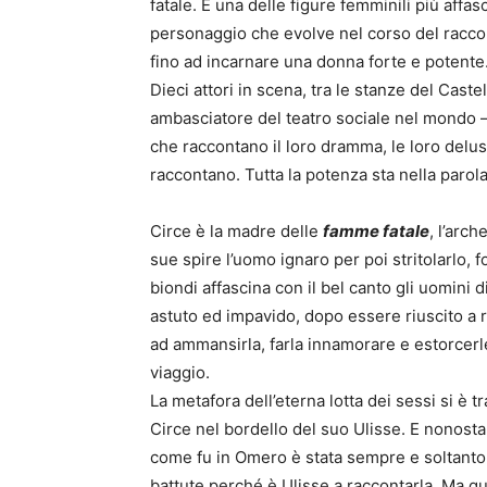
fatale. È una delle figure femminili più affas
personaggio che evolve nel corso del raccon
fino ad incarnare una donna forte e potente
Dieci attori in scena, tra le stanze del Cast
ambasciatore del teatro sociale nel mondo 
che raccontano il loro dramma, le loro delusi
raccontano. Tutta la potenza sta nella parola
Circe è la madre delle
famme fatale
, l’arch
sue spire l’uomo ignaro per poi stritolarlo, f
biondi affascina con il bel canto gli uomini d
astuto ed impavido, dopo essere riuscito a 
ad ammansirla, farla innamorare e estorcerle
viaggio.
La metafora dell’eterna lotta dei sessi si è 
Circe nel bordello del suo Ulisse. E nonosta
come fu in Omero è stata sempre e soltanto 
battute perché è Ulisse a raccontarla. Ma qu