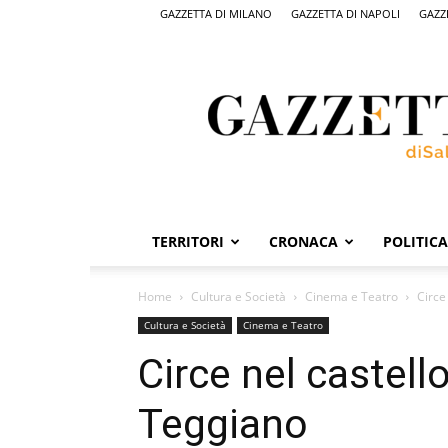
GAZZETTA DI MILANO
GAZZETTA DI NAPOLI
GAZZ
Gazzetta
di
Salerno,
il
quotidiano
on
line
di
Salerno
TERRITORI
CRONACA
POLITICA
Home
Cultura e Società
Cinema e Teatro
Circe
Cultura e Società
Cinema e Teatro
Circe nel castell
Teggiano