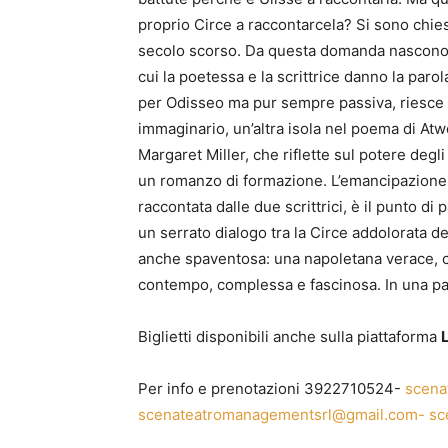
proprio Circe a raccontarcela? Si sono chie
secolo scorso. Da questa domanda nascono i 
cui la poetessa e la scrittrice danno la par
per Odisseo ma pur sempre passiva, riesce a 
immaginario, un’altra isola nel poema di At
Margaret Miller, che riflette sul potere degl
un romanzo di formazione. L’emancipazione 
raccontata dalle due scrittrici, è il punto d
un serrato dialogo tra la Circe addolorata 
anche spaventosa: una napoletana verace, che
contempo, complessa e fascinosa. In una pa
Biglietti disponibili anche sulla piattaforma
Per info e prenotazioni 3922710524-
scena
scenateatromanagementsrl@gmail.com-
sc