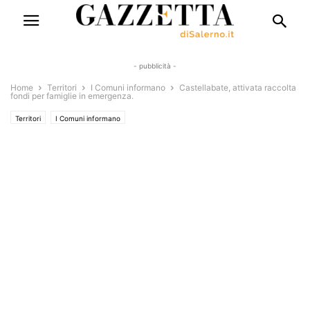
- pubblicità -
Home
Territori
I Comuni informano
Castellabate, attivata raccolta
fondi per famiglie in emergenza.
Territori
I Comuni informano