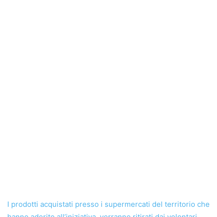
I prodotti acquistati presso i supermercati del territorio che
hanno aderito all’iniziativa, verranno ritirati dai volontari