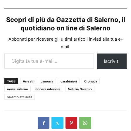
Scopri di più da Gazzetta di Salerno, il
quotidiano on line di Salerno
Abbonati per ricevere gli ultimi articoli inviati alla tua e-
mail.
Digita la tua e-mail...
Iscriviti
TAGS
Arresti
camorra
carabinieri
Cronaca
news salerno
nocera inferiore
Notizie Salerno
salerno attualità