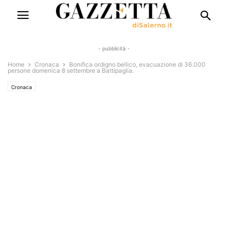
- pubblicità -
Home
Cronaca
Bonifica ordigno bellico, evacuazione di 36.000
persone domenica 8 settembre a Battipaglia.
Cronaca