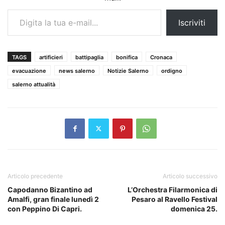
Digita la tua e-mail...
Iscriviti
TAGS
artificieri
battipaglia
bonifica
Cronaca
evacuazione
news salerno
Notizie Salerno
ordigno
salerno attualità
Articolo precedente
Articolo successivo
Capodanno Bizantino ad
L’Orchestra Filarmonica di
Amalfi, gran finale lunedì 2
Pesaro al Ravello Festival
con Peppino Di Capri.
domenica 25.