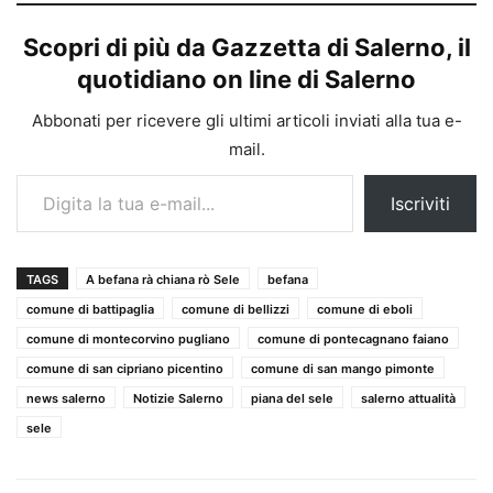
Scopri di più da Gazzetta di Salerno, il
quotidiano on line di Salerno
Abbonati per ricevere gli ultimi articoli inviati alla tua e-
mail.
Digita la tua e-mail...
Iscriviti
TAGS
A befana rà chiana rò Sele
befana
comune di battipaglia
comune di bellizzi
comune di eboli
comune di montecorvino pugliano
comune di pontecagnano faiano
comune di san cipriano picentino
comune di san mango pimonte
news salerno
Notizie Salerno
piana del sele
salerno attualità
sele