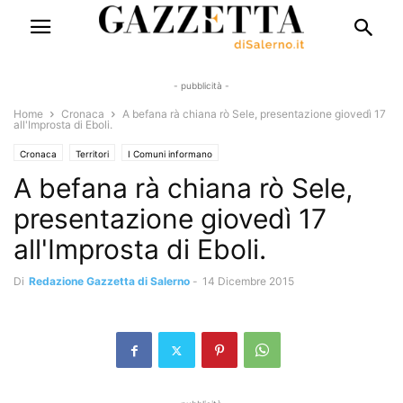
- pubblicità -
Home
Cronaca
A befana rà chiana rò Sele, presentazione giovedì 17
all'Improsta di Eboli.
Cronaca
Territori
I Comuni informano
A befana rà chiana rò Sele,
presentazione giovedì 17
all'Improsta di Eboli.
Di
Redazione Gazzetta di Salerno
-
14 Dicembre 2015