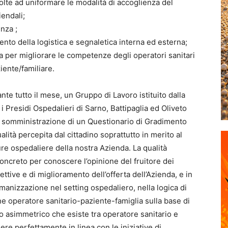
olte ad uniformare le modalità di accoglienza del
iendali;
nza ;
ento della logistica e segnaletica interna ed esterna;
a per migliorare le competenze degli operatori sanitari
iente/familiare.
te tutto il mese, un Gruppo di Lavoro istituito dalla
 Presidi Ospedalieri di Sarno, Battipaglia ed Oliveto
e somministrazione di un Questionario di Gradimento
qualità percepita dal cittadino soprattutto in merito al
ure ospedaliere della nostra Azienda. La qualità
ncreto per conoscere l’opinione del fruitore dei
rettive e di miglioramento dell’offerta dell’Azienda, e in
 umanizzazione nel setting ospedaliero, nella logica di
e operatore sanitario-paziente-famiglia sulla base di
o asimmetrico che esiste tra operatore sanitario e
sere perfettamente in linea con le iniziative di