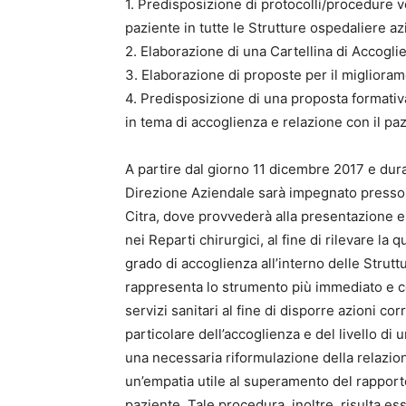
1. Predisposizione di protocolli/procedure v
paziente in tutte le Strutture ospedaliere az
2. Elaborazione di una Cartellina di Accoglie
3. Elaborazione di proposte per il miglioram
4. Predisposizione di una proposta formativ
in tema di accoglienza e relazione con il paz
A partire dal giorno 11 dicembre 2017 e duran
Direzione Aziendale sarà impegnato presso i
Citra, dove provvederà alla presentazione 
nei Reparti chirurgici, al fine di rilevare la 
grado di accoglienza all’interno delle Strutt
rappresenta lo strumento più immediato e co
servizi sanitari al fine di disporre azioni cor
particolare dell’accoglienza e del livello di
una necessaria riformulazione della relazion
un’empatia utile al superamento del rapport
paziente. Tale procedura, inoltre, risulta es