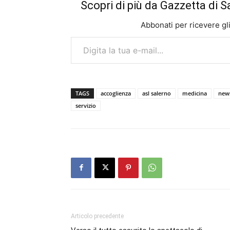
Scopri di più da Gazzetta di S
Abbonati per ricevere gli u
Digita la tua e-mail...
TAGS
accoglienza
asl salerno
medicina
news
servizio
Articolo precedente