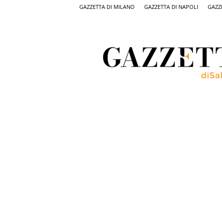
GAZZETTA DI MILANO
GAZZETTA DI NAPOLI
GAZZ
Gazzetta
di
Salerno,
il
quotidiano
on
line
di
Salerno