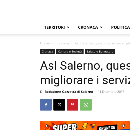
TERRITORI
CRONACA
POLITICA
Home
Cronaca
Asl Salerno, questionario per migli
Cronaca
Cultura e Società
Salute e Benessere
Asl Salerno, ques
migliorare i servi
Di
Redazione Gazzetta di Salerno
-
11 Dicembre 2017