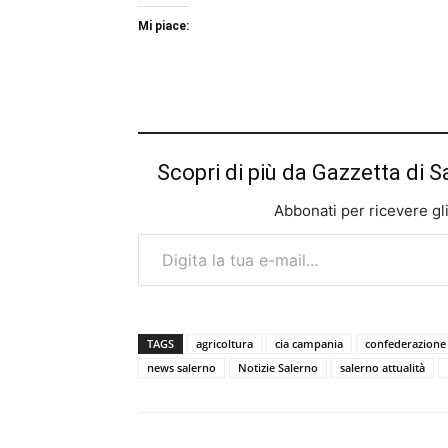
Mi piace:
Scopri di più da Gazzetta di S
Abbonati per ricevere gli u
Digita la tua e-mail...
TAGS
agricoltura
cia campania
confederazione i
news salerno
Notizie Salerno
salerno attualità