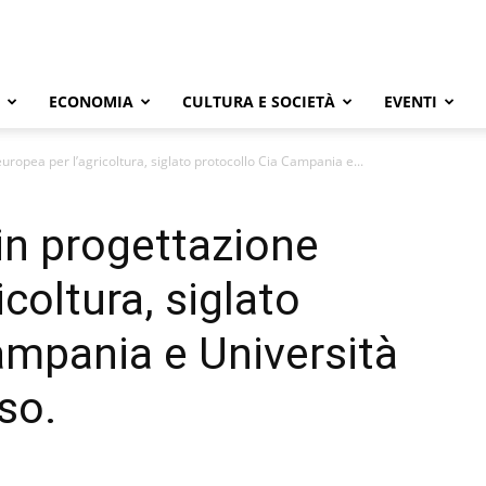
ECONOMIA
CULTURA E SOCIETÀ
EVENTI
uropea per l’agricoltura, siglato protocollo Cia Campania e...
in progettazione
icoltura, siglato
ampania e Università
so.