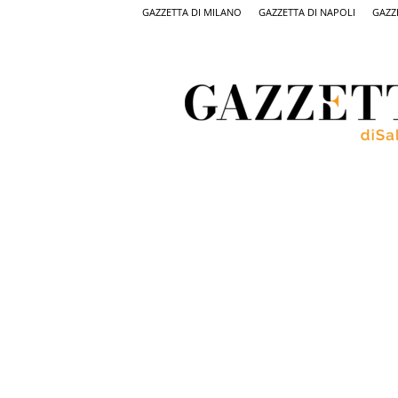
GAZZETTA DI MILANO
GAZZETTA DI NAPOLI
GAZZ
Gazzetta
di
Salerno,
il
quotidiano
on
line
di
Salerno