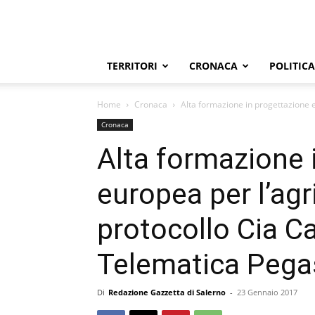
TERRITORI
CRONACA
POLITICA
Home
Cronaca
Alta formazione in progettazione e
Cronaca
Alta formazione 
europea per l’agr
protocollo Cia C
Telematica Pega
Di
Redazione Gazzetta di Salerno
-
23 Gennaio 2017