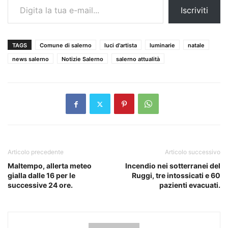
Iscriviti
TAGS
Comune di salerno
luci d'artista
luminarie
natale
news salerno
Notizie Salerno
salerno attualità
Articolo precedente
Articolo successivo
Maltempo, allerta meteo
Incendio nei sotterranei del
gialla dalle 16 per le
Ruggi, tre intossicati e 60
successive 24 ore.
pazienti evacuati.