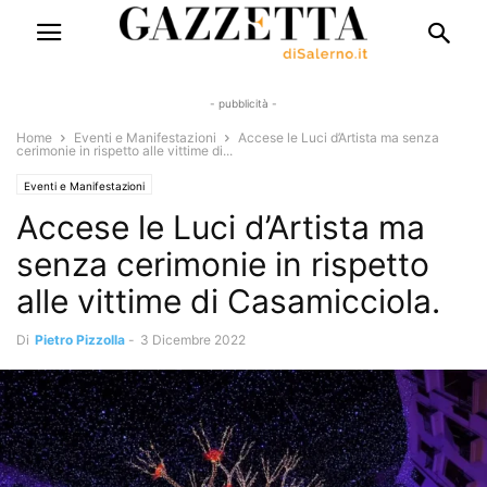
- pubblicità -
Home
Eventi e Manifestazioni
Accese le Luci d’Artista ma senza
cerimonie in rispetto alle vittime di...
Eventi e Manifestazioni
Accese le Luci d’Artista ma
senza cerimonie in rispetto
alle vittime di Casamicciola.
Di
Pietro Pizzolla
-
3 Dicembre 2022