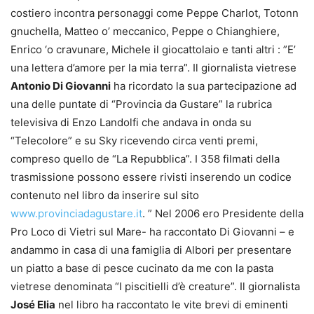
costiero incontra personaggi come Peppe Charlot, Totonn
gnuchella, Matteo o’ meccanico, Peppe o Chianghiere,
Enrico ‘o cravunare, Michele il giocattolaio e tanti altri : ”E’
una lettera d’amore per la mia terra”. Il giornalista vietrese
Antonio Di Giovanni
ha ricordato la sua partecipazione ad
una delle puntate di “Provincia da Gustare” la rubrica
televisiva di Enzo Landolfi che andava in onda su
“Telecolore” e su Sky ricevendo circa venti premi,
compreso quello de “La Repubblica”. I 358 filmati della
trasmissione possono essere rivisti inserendo un codice
contenuto nel libro da inserire sul sito
www.provinciadagustare.it
. ” Nel 2006 ero Presidente della
Pro Loco di Vietri sul Mare- ha raccontato Di Giovanni – e
andammo in casa di una famiglia di Albori per presentare
un piatto a base di pesce cucinato da me con la pasta
vietrese denominata “I piscitielli d’è creature”. Il giornalista
José Elia
nel libro ha raccontato le vite brevi di eminenti