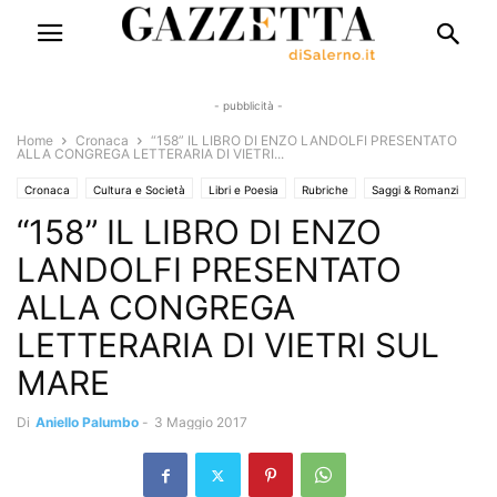
- pubblicità -
Home
Cronaca
“158” IL LIBRO DI ENZO LANDOLFI PRESENTATO
ALLA CONGREGA LETTERARIA DI VIETRI...
Cronaca
Cultura e Società
Libri e Poesia
Rubriche
Saggi & Romanzi
“158” IL LIBRO DI ENZO
Territori
Storia del territorio
LANDOLFI PRESENTATO
ALLA CONGREGA
LETTERARIA DI VIETRI SUL
MARE
Di
Aniello Palumbo
-
3 Maggio 2017