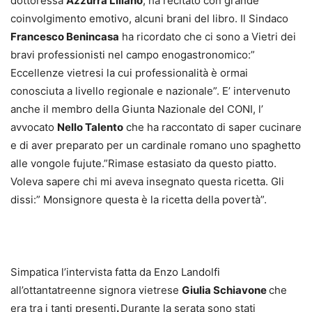
dottoressa
Azzurra Liliano
, ha recitato con grande
coinvolgimento emotivo, alcuni brani del libro. Il Sindaco
Francesco Benincasa
ha ricordato che ci sono a Vietri dei
bravi professionisti nel campo enogastronomico:”
Eccellenze vietresi la cui professionalità è ormai
conosciuta a livello regionale e nazionale”. E’ intervenuto
anche il membro della Giunta Nazionale del CONI, l’
avvocato
Nello Talento
che ha raccontato di saper cucinare
e di aver preparato per un cardinale romano uno spaghetto
alle vongole fujute.”Rimase estasiato da questo piatto.
Voleva sapere chi mi aveva insegnato questa ricetta. Gli
dissi:” Monsignore questa è la ricetta della povertà”.
Simpatica l’intervista fatta da Enzo Landolfi
all’ottantatreenne signora vietrese
Giulia Schiavone
che
era tra i tanti presenti
.
Durante la serata sono stati