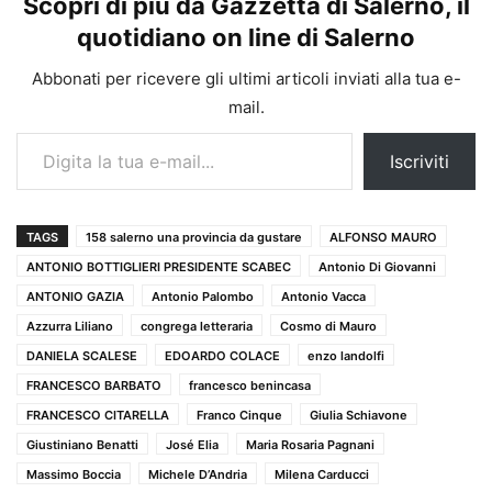
Scopri di più da Gazzetta di Salerno, il
quotidiano on line di Salerno
Abbonati per ricevere gli ultimi articoli inviati alla tua e-
mail.
Digita la tua e-mail...
Iscriviti
TAGS
158 salerno una provincia da gustare
ALFONSO MAURO
ANTONIO BOTTIGLIERI PRESIDENTE SCABEC
Antonio Di Giovanni
ANTONIO GAZIA
Antonio Palombo
Antonio Vacca
Azzurra Liliano
congrega letteraria
Cosmo di Mauro
DANIELA SCALESE
EDOARDO COLACE
enzo landolfi
FRANCESCO BARBATO
francesco benincasa
FRANCESCO CITARELLA
Franco Cinque
Giulia Schiavone
Giustiniano Benatti
José Elia
Maria Rosaria Pagnani
Massimo Boccia
Michele D’Andria
Milena Carducci