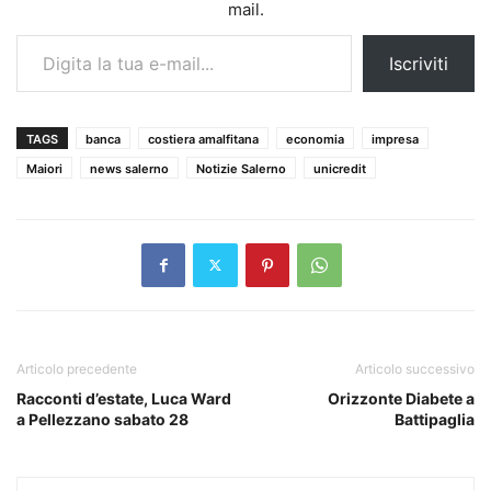
mail.
Digita la tua e-mail...
Iscriviti
TAGS
banca
costiera amalfitana
economia
impresa
Maiori
news salerno
Notizie Salerno
unicredit
Articolo precedente
Articolo successivo
Racconti d’estate, Luca Ward
Orizzonte Diabete a
a Pellezzano sabato 28
Battipaglia