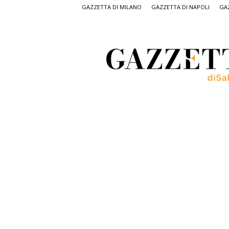
GAZZETTA DI MILANO
GAZZETTA DI NAPOLI
GAZ
Gazzetta
di
Salerno,
il
quotidiano
on
line
di
Salerno