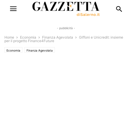
- pubblicità -
Home
Economia
Finanza Agevolata
Giffoni e Unicredit: insieme
per il progetto Finance4Future
Economia
Finanza Agevolata