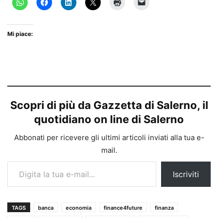
Mi piace:
Scopri di più da Gazzetta di Salerno, il
quotidiano on line di Salerno
Abbonati per ricevere gli ultimi articoli inviati alla tua e-
mail.
Digita la tua e-mail...
Iscriviti
TAGS
banca
economia
finance4future
finanza