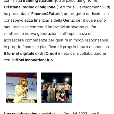
con la sua
Banking Academy
. Sul palco dei giffoner,
Cristiana Rodinò di Miglione
(Territorial Development Sud)
ha presentato “
Finance4Future
”, un progetto dedicato alla
consapevolezza finanziaria della
Gen Z
, per il quale sono
stati realizzati contenuti interattivi attraverso cui far
riflettere le nuove generazioni sull’importanza di
accrescere competenze per gestire in modo responsabile
le proprie finanze e pianificare il proprio futuro economico.
Il format digitale di UniCredit
è nato dalla collaborazione
con
Giffoni Innovation Hub
.
Una collaborazione
avviata dalla fine del 2023, con il