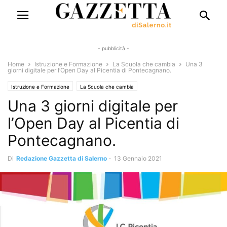
- pubblicità -
Home
Istruzione e Formazione
La Scuola che cambia
Una 3
giorni digitale per l’Open Day al Picentia di Pontecagnano.
Istruzione e Formazione
La Scuola che cambia
Una 3 giorni digitale per
l’Open Day al Picentia di
Pontecagnano.
Di
Redazione Gazzetta di Salerno
-
13 Gennaio 2021