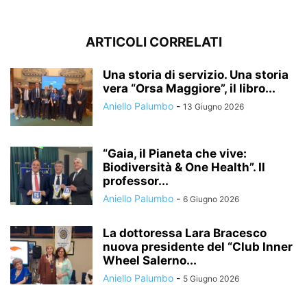
ARTICOLI CORRELATI
Una storia di servizio. Una storia
vera “Orsa Maggiore”, il libro...
Aniello Palumbo
-
13 Giugno 2026
“Gaia, il Pianeta che vive:
Biodiversità & One Health”. Il
professor...
Aniello Palumbo
-
6 Giugno 2026
La dottoressa Lara Bracesco
nuova presidente del “Club Inner
Wheel Salerno...
Aniello Palumbo
-
5 Giugno 2026