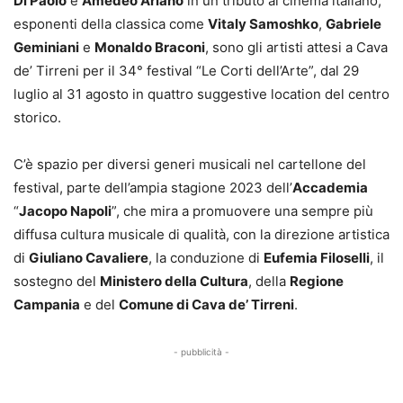
Di Paolo
e
Amedeo Ariano
in un tributo al cinema italiano,
esponenti della classica come
Vitaly Samoshko
,
Gabriele
Geminiani
e
Monaldo Braconi
, sono gli artisti attesi a Cava
de’ Tirreni per il 34° festival “Le Corti dell’Arte”, dal 29
luglio al 31 agosto in quattro suggestive location del centro
storico.
C’è spazio per diversi generi musicali nel cartellone del
festival, parte dell’ampia stagione 2023 dell’
Accademia
“
Jacopo Napoli
”, che mira a promuovere una sempre più
diffusa cultura musicale di qualità, con la direzione artistica
di
Giuliano Cavaliere
, la conduzione di
Eufemia Filoselli
, il
sostegno del
Ministero della Cultura
, della
Regione
Campania
e del
Comune di Cava de’ Tirreni
.
- pubblicità -