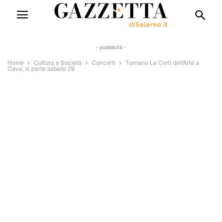
- pubblicità -
Home
Cultura e Società
Concerti
Tornano Le Corti dell’Arte a
Cava, si parte sabato 29