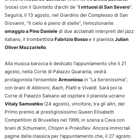
(voce) con il Quintetto d’archi de “
I virtuosi di San Severo
”.
Seguirà, il 13 agosto, nel Giardino del Complesso di San
Giovanni, “Il cielo è pieno di stelle”, l’emozionante
omaggio a Pino Daniele
di due acclamati interpreti del jazz
italiano, il trombettista
Fabrizio Bosso
e il pianista
Julian
Oliver Mazzariello
.
Alla musica barocca è dedicato l’appuntamento che il 21
agosto, nella Corte di Palazzo Quaranta, vedrà
protagonista l’ensemble
Armoniosa
in “La Serenissima”,
con brani di
Albinoni
,
Bach
,
Platti
e
Vivaldi
. Sarà poi la
Corte di Palazzo Salsano ad ospitare il pianista ucraino
Vitaly Samoshko
(24 agosto), vincitore, tra gli altri, del
Primo premio al prestigiosissimo Queen Elisabeth
Competition di Bruxelles nel 1999, in scena a Cava con
brani di
Schumann
,
Chopin
e
Prokofiev
. Ancora immortali
pagine della classica per l’appuntamento che, il 27 agosto