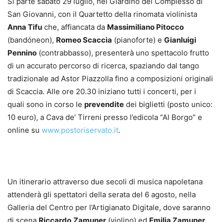
Si parte sabato 29 luglio, nel Giardino del Complesso di
San Giovanni, con il Quartetto della rinomata violinista
Anna Tifu
che, affiancata da
Massimiliano Pitocco
(bandóneon),
Romeo Scaccia
(pianoforte) e
Gianluigi
Pennino
(contrabbasso), presenterà uno spettacolo frutto
di un accurato percorso di ricerca, spaziando dal tango
tradizionale ad Astor Piazzolla fino a composizioni originali
di Scaccia. Alle ore 20.30 iniziano tutti i concerti, per i
quali sono in corso le
prevendite
dei biglietti (posto unico:
10 euro), a Cava de’ Tirreni presso l’edicola “Al Borgo” e
online su
www.postoriservato.it
.
Un itinerario attraverso due secoli di musica napoletana
attenderà gli spettatori della serata del 6 agosto, nella
Galleria del Centro per l’Artigianato Digitale, dove saranno
di scena
Riccardo
Zamuner
(violino) ed
Emilia Zamuner