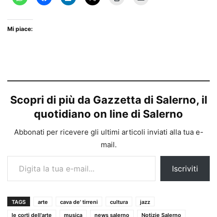
Mi piace:
Scopri di più da Gazzetta di Salerno, il
quotidiano on line di Salerno
Abbonati per ricevere gli ultimi articoli inviati alla tua e-
mail.
Digita la tua e-mail...
Iscriviti
TAGS
arte
cava de' tirreni
cultura
jazz
le corti dell'arte
musica
news salerno
Notizie Salerno