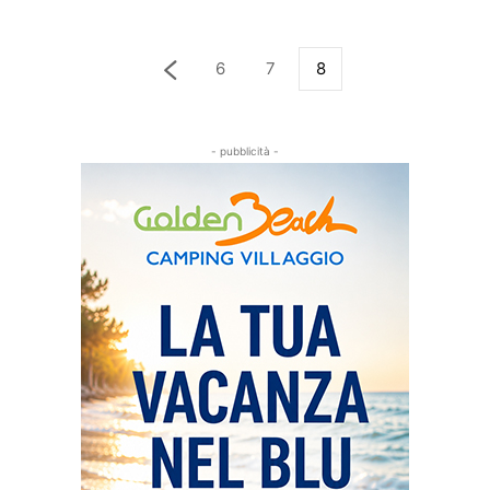
6
7
8
- pubblicità -