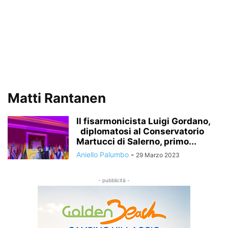
Matti Rantanen
Il fisarmonicista Luigi Gordano,
diplomatosi al Conservatorio
Martucci di Salerno, primo...
Aniello Palumbo
-
29 Marzo 2023
- pubblicità -