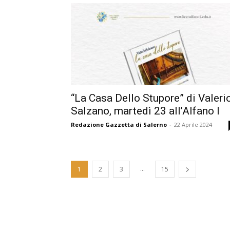
“La Casa Dello Stupore” di Valeri
Salzano, martedì 23 all’Alfano I
Redazione Gazzetta di Salerno
-
22 Aprile 2024
...
1
2
3
15