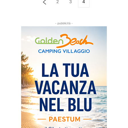
2
3
4
- pubblicità -