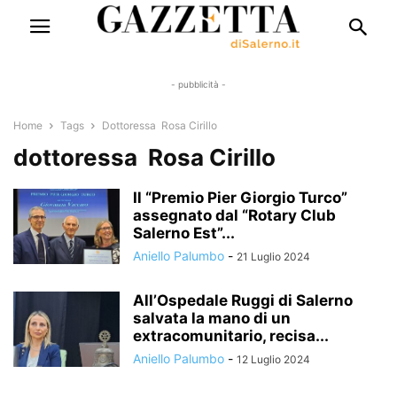
- pubblicità -
Home
Tags
Dottoressa Rosa Cirillo
dottoressa Rosa Cirillo
Il “Premio Pier Giorgio Turco”
assegnato dal “Rotary Club
Salerno Est”...
Aniello Palumbo
-
21 Luglio 2024
All’Ospedale Ruggi di Salerno
salvata la mano di un
extracomunitario, recisa...
Aniello Palumbo
-
12 Luglio 2024