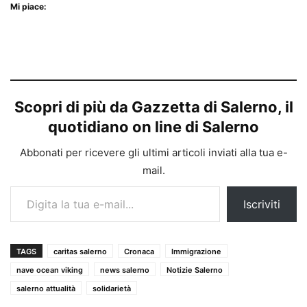
Mi piace:
Scopri di più da Gazzetta di Salerno, il
quotidiano on line di Salerno
Abbonati per ricevere gli ultimi articoli inviati alla tua e-
mail.
Digita la tua e-mail...
Iscriviti
TAGS
caritas salerno
Cronaca
Immigrazione
nave ocean viking
news salerno
Notizie Salerno
salerno attualità
solidarietà