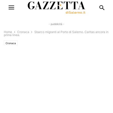
- pubblicità -
Home
Cronaca
Sbarco migranti al Porto di Salerno. Caritas ancora in
prima linea.
Cronaca