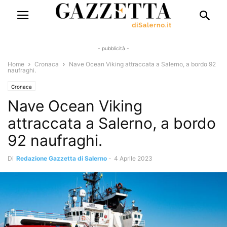
- pubblicità -
Home
Cronaca
Nave Ocean Viking attraccata a Salerno, a bordo 92
naufraghi.
Cronaca
Nave Ocean Viking
attraccata a Salerno, a bordo
92 naufraghi.
Di
Redazione Gazzetta di Salerno
-
4 Aprile 2023