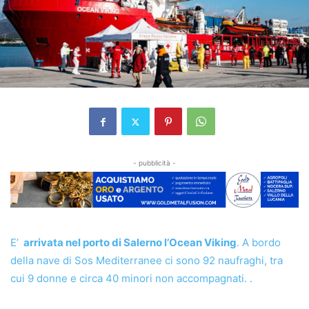
- pubblicità -
E’
arrivata nel porto di Salerno l’Ocean Viking
. A bordo
della nave di Sos Mediterranee ci sono 92 naufraghi, tra
cui 9 donne e circa 40 minori non accompagnati. .